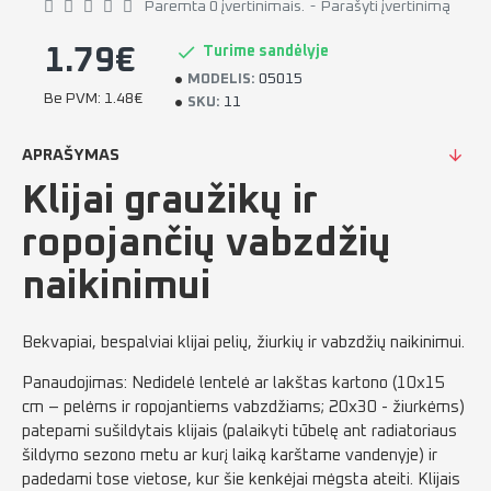
Paremta 0 įvertinimais.
-
Parašyti įvertinimą
Turime sandėlyje
1.79€
05015
MODELIS:
Be PVM: 1.48€
11
SKU:
APRAŠYMAS
Klijai graužikų ir
ropojančių vabzdžių
naikinimui
Bekvapiai, bespalviai klijai pelių, žiurkių ir vabzdžių naikinimui.
Panaudojimas: Nedidelė lentelė ar lakštas kartono (10x15
cm – pelėms ir ropojantiems vabzdžiams; 20x30 - žiurkėms)
patepami sušildytais klijais (palaikyti tūbelę ant radiatoriaus
šildymo sezono metu ar kurį laiką karštame vandenyje) ir
padedami tose vietose, kur šie kenkėjai mėgsta ateiti. Klijais