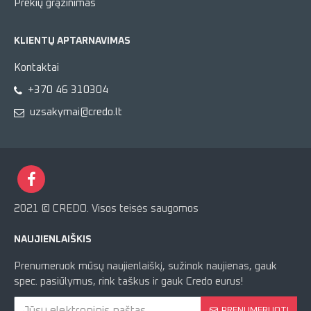
Prekių grąžinimas
KLIENTŲ APTARNAVIMAS
Kontaktai
+370 46 310304
uzsakymai@credo.lt
2021 © CREDO. Visos teisės saugomos
NAUJIENLAIŠKIS
Prenumeruok mūsų naujienlaiškį, sužinok naujienas, gauk
spec. pasiūlymus, rink taškus ir gauk Credo eurus!
PRENUMERUOTI