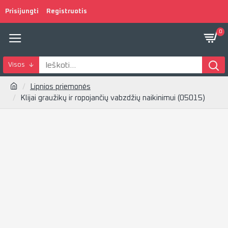
Prisijungti
Registruotis
0
Visos
Lipnios priemonės
Klijai graužikų ir ropojančių vabzdžių naikinimui (05015)