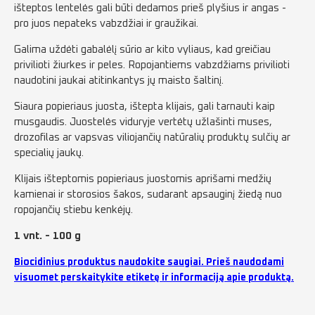
išteptos lentelės gali būti dedamos prieš plyšius ir angas -
pro juos nepateks vabzdžiai ir graužikai.
Galima uždėti gabalėlį sūrio ar kito vyliaus, kad greičiau
privilioti žiurkes ir peles. Ropojantiems vabzdžiams privilioti
naudotini jaukai atitinkantys jų maisto šaltinį.
Siaura popieriaus juosta, ištepta klijais, gali tarnauti kaip
musgaudis. Juostelės viduryje vertėtų užlašinti muses,
drozofilas ar vapsvas viliojančių natūralių produktų sulčių ar
specialių jaukų.
Klijais išteptomis popieriaus juostomis aprišami medžių
kamienai ir storosios šakos, sudarant apsauginį žiedą nuo
ropojančių stiebu kenkėjų.
1 vnt. - 100 g
Biocidinius produktus naudokite saugiai. Prieš naudodami
visuomet perskaitykite etiketę ir informaciją apie produktą.