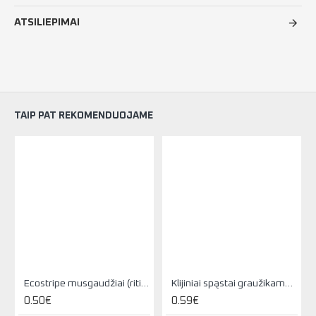
ATSILIEPIMAI
TAIP PAT REKOMENDUOJAME
Ecostripe musgaudžiai (ritinėliai) (07031)
Klijiniai spąstai graužikams ir vabzdžiams (05099)
0.50€
0.59€