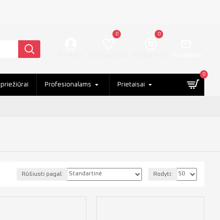
0
0
Paskyra
Kontaktai
Norų sąrašas
Palyginkite
0
priežiūrai
Profesionalams
Prietaisai
Rūšiuoti pagal:
Rodyti: