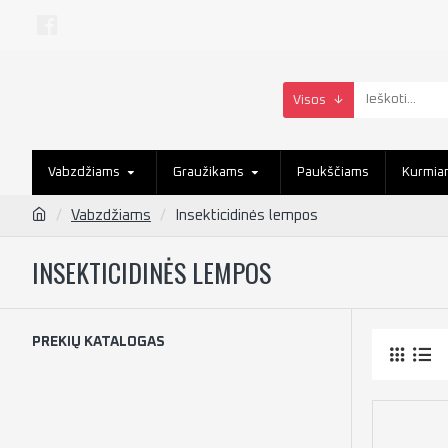
Visos
Vabzdžiams
Graužikams
Paukščiams
Kurmia
Vabzdžiams
Insekticidinės lempos
INSEKTICIDINĖS LEMPOS
PREKIŲ KATALOGAS