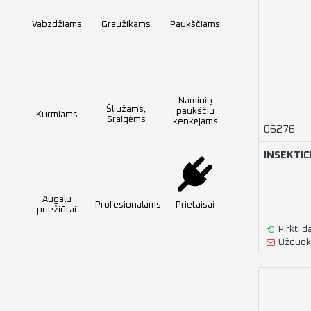
Vabzdžiams
Graužikams
Paukščiams
Naminių
Šliužams,
paukščių
Kurmiams
Sraigėms
kenkėjams
06276
INSEKTIC
Augalų
Profesionalams
Prietaisai
priežiūrai
Pirkti d
Užduoki