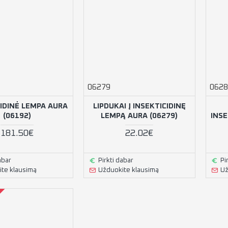
06279
0628
CIDINĖ LEMPA AURA
LIPDUKAI Į INSEKTICIDINĘ
(06192)
LEMPĄ AURA (06279)
INSE
181.50€
22.02€
abar
Pirkti dabar
Pi
te klausimą
Užduokite klausimą
Už