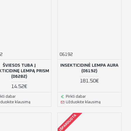
2
06192
ŠVIESOS TUBA Į
INSEKTICIDINĖ LEMPA AURA
KTICIDINĘ LEMPĄ PRISM
(06192)
(06282)
181.50€
14.52€
rkti dabar
Pirkti dabar
duokite klausimą
Užduokite klausimą
IŠPARDUOTA