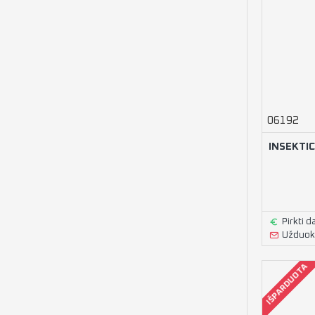
06192
INSEKTI
Pirkti d
Užduoki
IŠPARDUOTA