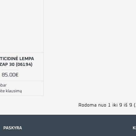
TICIDINĖ LEMPA
ZAP 30 (06194)
85.00€
abar
te klausimą
Rodoma nuo 1 iki 9 iš 9 (
PASKYRA
K