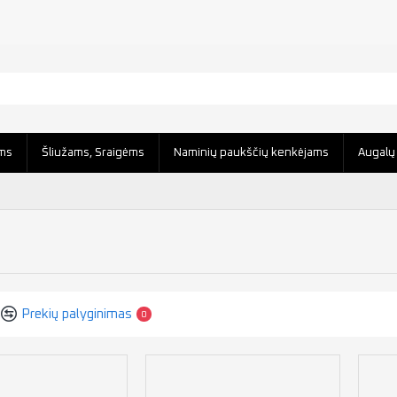
ms
Šliužams, Sraigėms
Naminių paukščių kenkėjams
Augalų 
Prekių palyginimas
0