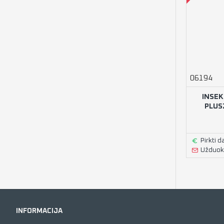
06194
INSEK
PLUS
Pirkti d
Užduoki
INFORMACIJA