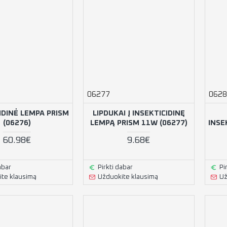
06277
0628
IDINĖ LEMPA PRISM
LIPDUKAI Į INSEKTICIDINĘ
(06276)
LEMPĄ PRISM 11W (06277)
INSE
60.98€
9.68€
abar
Pirkti dabar
Pi
te klausimą
Užduokite klausimą
Už