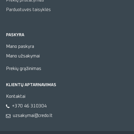
Prekių pristatymas
Parduotuvės taisyklės
PASKYRA
Mano paskyra
Mano užsakymai
Prekių grąžinimas
KLIENTŲ APTARNAVIMAS
Kontaktai
+370 46 310304
uzsakymai@credo.lt