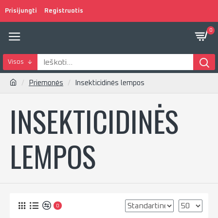
Prisijungti
Registruotis
0
Visos
Priemonės
Insekticidinės lempos
INSEKTICIDINĖS
LEMPOS
0