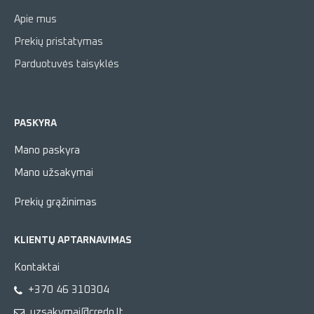
Apie mus
Prekių pristatymas
Parduotuvės taisyklės
PASKYRA
Mano paskyra
Mano užsakymai
Prekių grąžinimas
KLIENTŲ APTARNAVIMAS
Kontaktai
+370 46 310304
uzsakymai@credo.lt