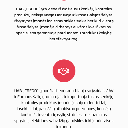
UAB „CREDO“ yra viena iš didžiausių kenkėjų kontrolės
produktų tiekėja visoje Lietuvoje ir kitose Baltijos šalyse.
Išvystytas įmonės logistinis tinklas siekia bet kurį klientą
šiose šalyse. Įmonėje dirbantys aukštos kvalifikacijos
specialistai garantuoja parduodamų produktų kokybę
bei efektyvumą.
UAB „CREDO“ glaudžiai bendradarbiauja su įvairiais JAV
ir Europos šalių gamintojais ir importuoja tokius kenkėjų
kontrolės produktus (nuodus), kaip rodenticidai,
insekticidai, paukščių atbaidymo priemonės, kenkėjų
kontrolės inventorių (vylių stoteles, mechaninius
spąstus, elektrines vabzdžių gaudykles ir kt.), prietaisus
ir įrangą.