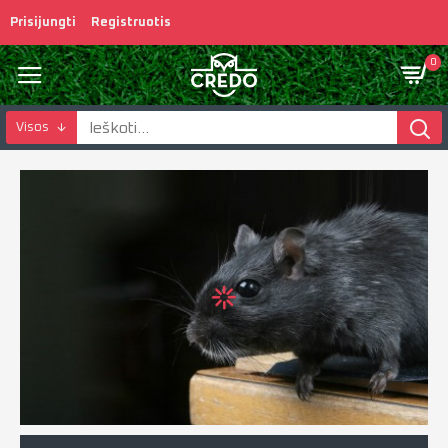
Prisijungti
Registruotis
0
Visos