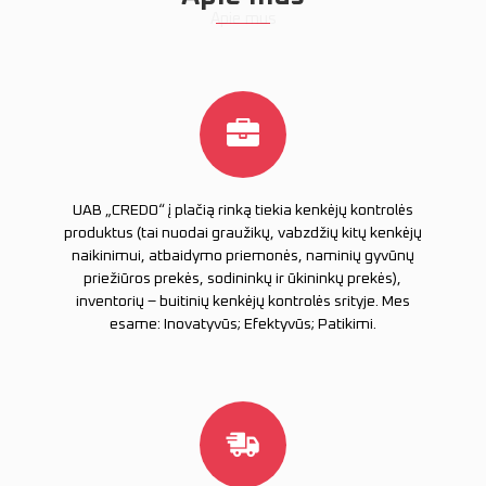
UAB „CREDO“ į plačią rinką tiekia kenkėjų kontrolės
produktus (tai nuodai graužikų, vabzdžių kitų kenkėjų
naikinimui, atbaidymo priemonės, naminių gyvūnų
priežiūros prekės, sodininkų ir ūkininkų prekės),
inventorių – buitinių kenkėjų kontrolės srityje. Mes
esame: Inovatyvūs; Efektyvūs; Patikimi.