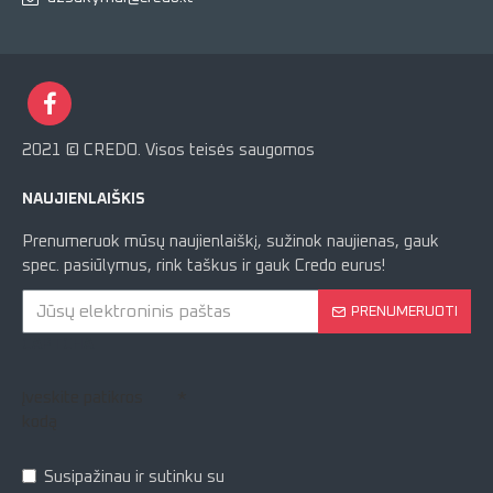
2021 © CREDO. Visos teisės saugomos
NAUJIENLAIŠKIS
Prenumeruok mūsų naujienlaiškį, sužinok naujienas, gauk
spec. pasiūlymus, rink taškus ir gauk Credo eurus!
PRENUMERUOTI
CAPTCHA
Įveskite patikros
kodą
Susipažinau ir sutinku su